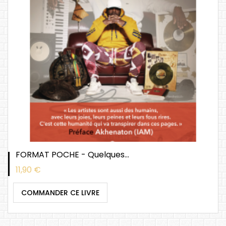
APERÇU
SOUHAITS
COMPARER
FORMAT POCHE - Quelques...
Prix
11,90 €
COMMANDER CE LIVRE