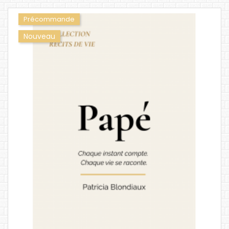
Précommande
Nouveau
APERÇU
SOUHAITS
COMPARER