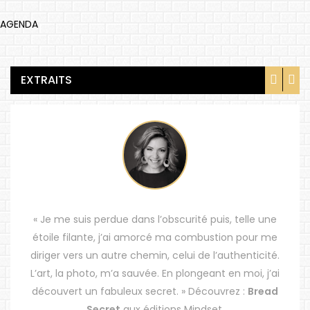
AGENDA
EXTRAITS
« Je me suis perdue dans l’obscurité puis, telle une
étoile filante, j’ai amorcé ma combustion pour me
diriger vers un autre chemin, celui de l’authenticité.
L’art, la photo, m’a sauvée. En plongeant en moi, j’ai
découvert un fabuleux secret. » Découvrez :
Bread
Secret
aux éditions Mindset.