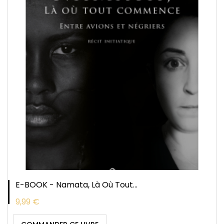
E-BOOK - Namata, Là Où Tout...
Prix
9,99 €